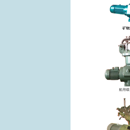
矿物
船用碟