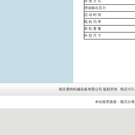
排 渣 方 式
净油输出压力
启 动 时 间
电 机 功 率
单 机 重 量
外 型 尺 寸
南京康炜机械设备有限公司 版权所有 电话:025-5264314
本站推荐搜索：碟式分离